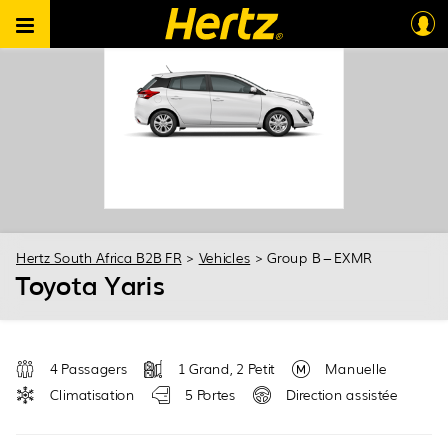
Hertz South Africa B2B FR
>
Vehicles
>
Group B – EXMR
Toyota Yaris
4 Passagers
1 Grand, 2 Petit
Manuelle
Climatisation
5 Portes
Direction assistée