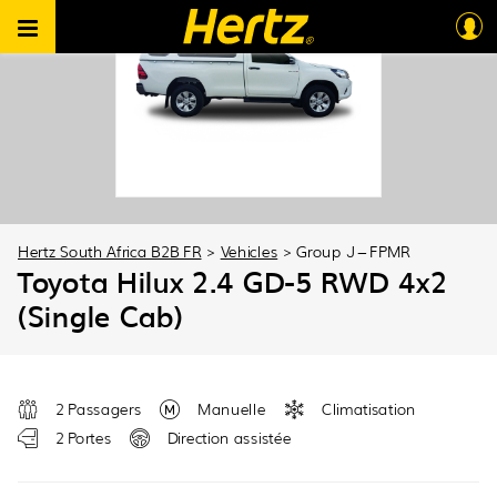
Hertz South Africa B2B FR
>
Vehicles
>
Group J – FPMR
Toyota Hilux 2.4 GD-5 RWD 4x2
(Single Cab)
2 Passagers
Manuelle
Climatisation
2 Portes
Direction assistée